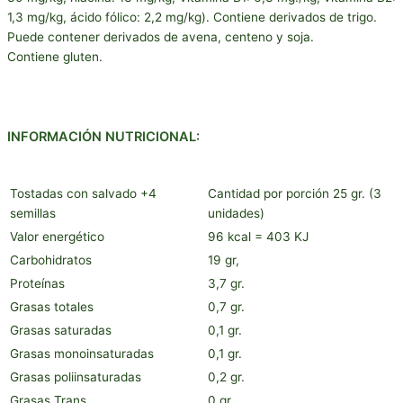
1,3 mg/kg, ácido fólico: 2,2 mg/kg). Contiene derivados de trigo.
Puede contener derivados de avena, centeno y soja.
Contiene gluten.
INFORMACIÓN NUTRICIONAL:
Tostadas con salvado +4
Cantidad por porción 25 gr. (3
semillas
unidades)
Valor energético
96 kcal = 403 KJ
Carbohidratos
19 gr,
Proteínas
3,7 gr.
Grasas totales
0,7 gr.
Grasas saturadas
0,1 gr.
Grasas monoinsaturadas
0,1 gr.
Grasas poliinsaturadas
0,2 gr.
Grasas Trans
0 gr.