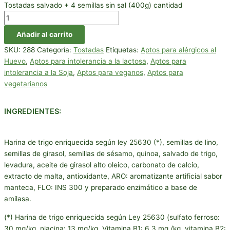
Tostadas salvado + 4 semillas sin sal (400g) cantidad
Añadir al carrito
SKU:
288
Categoría:
Tostadas
Etiquetas:
Aptos para alérgicos al
Huevo
,
Aptos para intolerancia a la lactosa
,
Aptos para
intolerancia a la Soja
,
Aptos para veganos
,
Aptos para
vegetarianos
INGREDIENTES:
Harina de trigo enriquecida según ley 25630 (*), semillas de lino,
semillas de girasol, semillas de sésamo, quinoa, salvado de trigo,
levadura, aceite de girasol alto oleico, carbonato de calcio,
extracto de malta, antioxidante, ARO: aromatizante artificial sabor
manteca, FLO: INS 300 y preparado enzimático a base de
amilasa.
(*) Harina de trigo enriquecida según Ley 25630 (sulfato ferroso:
30 mg/kg, niacina: 13 mg/kg, Vitamina B1: 6,3 mg./kg, vitamina B2: