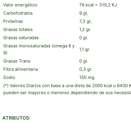
Valor energético
76 kcal = 319,2 KJ
Carbohidratos
9 gr,
Proteínas
7,3 gr,
Grasas totales
1,2 gr.
Grasas saturadas
0 gr.
Grasas monosaturadas (omega 6 y
1,1 gr.
9)
Grasas Trans
0 gr.
Fibra alimentaria
0,3 gr.
Sodio
150 mg.
(*) Valores Diarios con base a una dieta de 2000 kcal u 8400 K
pueden ser mayores o menores dependiendo de sus necesida
ATRIBUTOS: