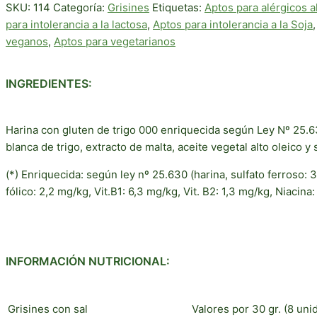
SKU:
114
Categoría:
Grisines
Etiquetas:
Aptos para alérgicos 
para intolerancia a la lactosa
,
Aptos para intolerancia a la Soja
veganos
,
Aptos para vegetarianos
INGREDIENTES:
Harina con gluten de trigo 000 enriquecida según Ley Nº 25.630
blanca de trigo, extracto de malta, aceite vegetal alto oleico y s
(*) Enriquecida: según ley nº 25.630 (harina, sulfato ferroso:
fólico: 2,2 mg/kg, Vit.B1: 6,3 mg/kg, Vit. B2: 1,3 mg/kg, Niacina
INFORMACIÓN NUTRICIONAL:
Grisines con sal
Valores por 30 gr. (8 uni