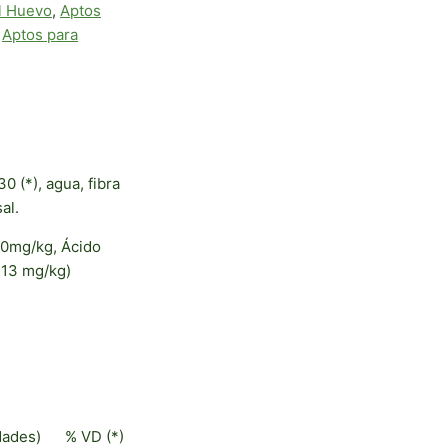
al Huevo
,
Aptos
,
Aptos para
 (*), agua, fibra
al.
 30mg/kg, Ácido
: 13 mg/kg)
dades)
% VD (*)