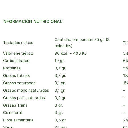
INFORMACIÓN NUTRICIONAL:
Cantidad por porción 25 gr. (3
Tostadas dulces
% 
unidades)
Valor energético
96 kcal = 403 KJ
5
Carbohidratos
19 gr,
6
Proteínas
3,7 gr.
5
Grasas totales
0,7 gr.
1%
Grasas saturadas
0,1 gr.
1%
Grasas monoinsaturadas
0,1 gr.
–
Grasas poliinsaturadas
0,2 gr.
–
Grasas Trans
0 gr.
–
Colesterol
0 gr.
–
Fibra alimentaria
0,6 gr.
2
Sodio
7,2 mg.
6