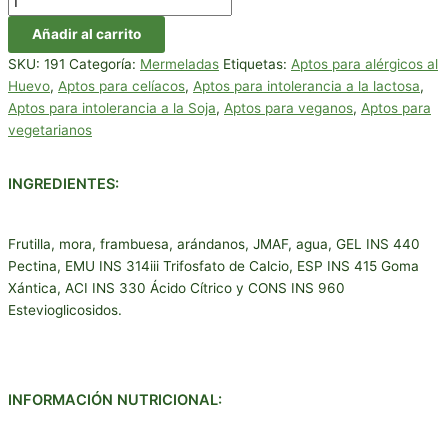
Añadir al carrito
SKU:
191
Categoría:
Mermeladas
Etiquetas:
Aptos para alérgicos al
Huevo
,
Aptos para celíacos
,
Aptos para intolerancia a la lactosa
,
Aptos para intolerancia a la Soja
,
Aptos para veganos
,
Aptos para
vegetarianos
INGREDIENTES:
Frutilla, mora, frambuesa, arándanos, JMAF, agua, GEL INS 440
Pectina, EMU INS 314iii Trifosfato de Calcio, ESP INS 415 Goma
Xántica, ACI INS 330 Ácido Cítrico y CONS INS 960
Estevioglicosidos.
INFORMACIÓN NUTRICIONAL: