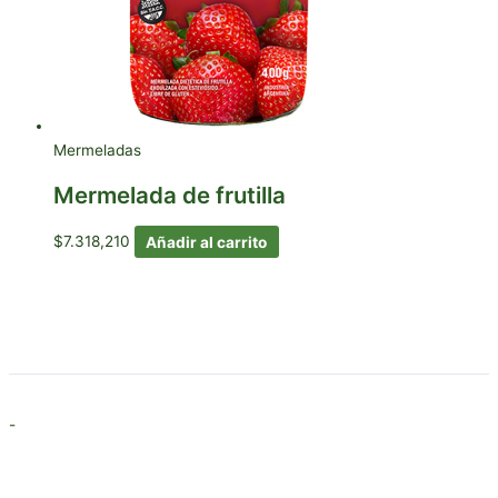
Mermeladas
Mermelada de frutilla
$
7.318,210
Añadir al carrito
-