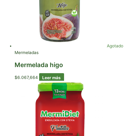
Agotado
Mermeladas
Mermelada higo
$
6.067,664
Leer más