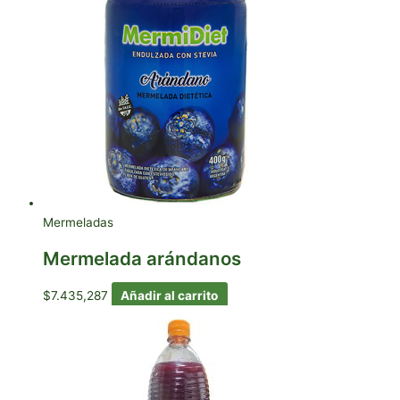
Mermeladas
Mermelada arándanos
$
7.435,287
Añadir al carrito