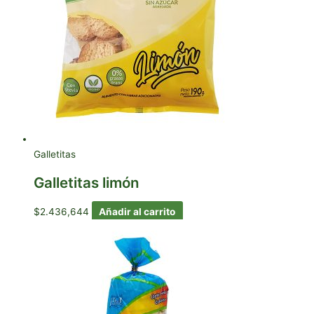
Galletitas
Galletitas limón
$
2.436,644
Añadir al carrito