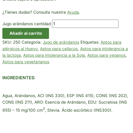
¿Tienes dudas? Consulta nuestra
Ayuda
.
Jugo arándanos cantidad
Añadir al carrito
SKU:
250
Categoría:
Jugo de arándanos
Etiquetas:
Aptos para
alérgicos al Huevo
,
Aptos para celíacos
,
Aptos para intolerancia a
la lactosa
,
Aptos para intolerancia a la Soja
,
Aptos para veganos
,
Aptos para vegetarianos
INGREDIENTES:
Agua, Arándanos, ACI (INS 330), ESP (INS 415), CONS (INS 202),
CONS (INS 211), ARO: Esencia de Arándano, EDU: Sucralosa (INS
3
955) – 15 mg/100 cm
, Stevia. Ácido ascórbico (INS300).