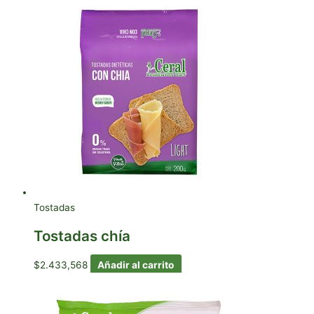
Tostadas
Tostadas chía
$
2.433,568
Añadir al carrito