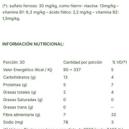
(*): sulfato ferroso: 30 mg/kg, como hierro- niacina: 13mg/kg –
vitamina B1: 6,3 mg/kg – ácido fólico: 2,2 mg/kg – vitamina B2:
1,3mg/kg.
INFORMACIÓN NUTRICIONAL:
Porción: 30
Cantidad por porción
% VD(*)
Valor Energético (Kcal / Kj)
90 = 337
5
Carbohidratos (g)
13
4
Proteínas (g)
5
7
Grasas totales (g)
2
4
Grasas Saturadas (g)
0
0
Grasas trans (g)
0
–
Fibra alimentaria (g)
7
32
Sodio (mg)
78
3