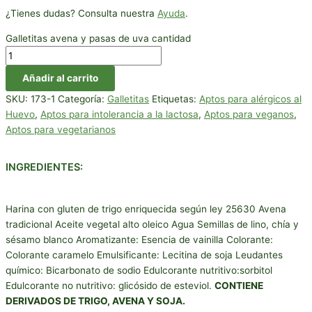
¿Tienes dudas? Consulta nuestra
Ayuda
.
Galletitas avena y pasas de uva cantidad
Añadir al carrito
SKU:
173-1
Categoría:
Galletitas
Etiquetas:
Aptos para alérgicos al
Huevo
,
Aptos para intolerancia a la lactosa
,
Aptos para veganos
,
Aptos para vegetarianos
INGREDIENTES:
Harina con gluten de trigo enriquecida según ley 25630 Avena
tradicional Aceite vegetal alto oleico Agua Semillas de lino, chía y
sésamo blanco Aromatizante: Esencia de vainilla Colorante:
Colorante caramelo Emulsificante: Lecitina de soja Leudantes
químico: Bicarbonato de sodio Edulcorante nutritivo:sorbitol
Edulcorante no nutritivo: glicósido de esteviol.
CONTIENE
DERIVADOS DE TRIGO, AVENA Y SOJA.